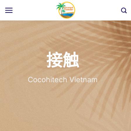
跳
到
内
容
接触
Cocohitech Vietnam