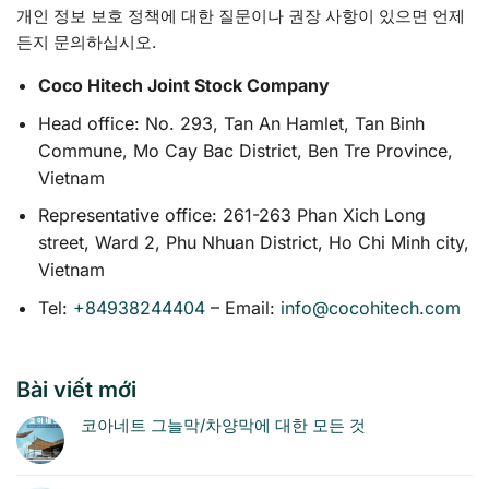
개인 정보 보호 정책에 대한 질문이나 권장 사항이 있으면 언제
든지 문의하십시오.
Coco Hitech Joint Stock Company
Head office: No. 293, Tan An Hamlet, Tan Binh
Commune, Mo Cay Bac District, Ben Tre Province,
Vietnam
Representative office: 261-263 Phan Xich Long
street, Ward 2, Phu Nhuan District, Ho Chi Minh city,
Vietnam
Tel:
+84938244404
– Email:
info@cocohitech.com
Bài viết mới
코아네트 그늘막/차양막에 대한 모든 것