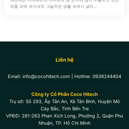
제품 외에 코아네트 그늘막은 생활 속에서 널리...
Liên hệ
Email:
info@cocohitech.com
| Hotline:
0938244404
Công ty Cổ Phần Coco Hitech
Trụ sở: Số 293, Ấp Tân An, Xã Tân Bình, Huyện Mỏ
Cày Bắc, Tỉnh Bến Tre
VPĐD: 261-263 Phan Xích Long, Phường 2, Quận Phú
Nhuận, TP. Hồ Chí Minh