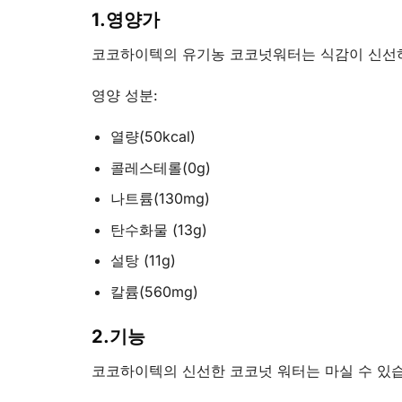
1.영양가
코코하이텍의 유기농 코코넛워터는 식감이 신선하고 
영양 성분:
열량(50kcal)
콜레스테롤(0g)
나트륨(130mg)
탄수화물 (13g)
설탕 (11g)
칼륨(560mg)
2.기능
코코하이텍의 신선한 코코넛 워터는 마실 수 있