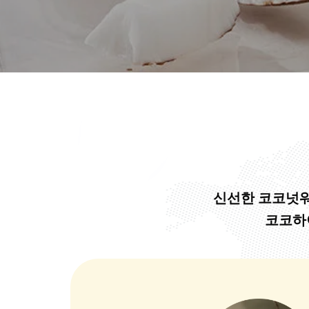
신선한 코코넛워
코코하