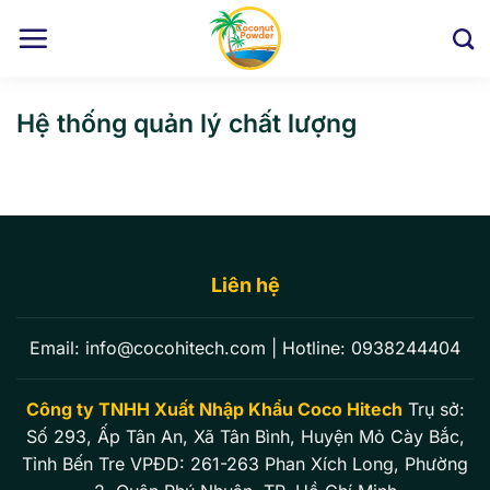
Skip
to
content
Hệ thống quản lý chất lượng
Liên hệ
Email:
info@cocohitech.com
| Hotline:
0938244404
Công ty TNHH Xuất Nhập Khẩu Coco Hitech
Trụ sở:
Số 293, Ấp Tân An, Xã Tân Bình, Huyện Mỏ Cày Bắc,
Tỉnh Bến Tre VPĐD: 261-263 Phan Xích Long, Phường