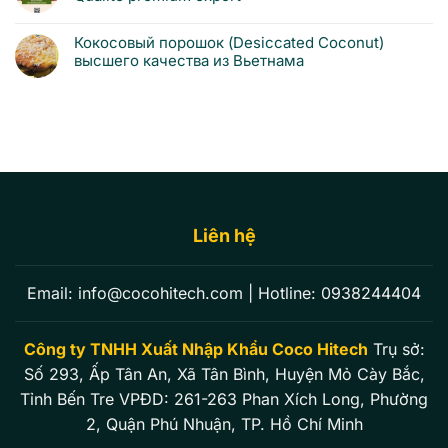
Кокосовый порошок (Desiccated Coconut)
высшего качества из Вьетнама
Liên hệ
Email:
info@cocohitech.com
| Hotline:
0938244404
Công ty TNHH Xuất Nhập Khẩu Coco Hitech
Trụ sở:
Số 293, Ấp Tân An, Xã Tân Bình, Huyện Mỏ Cày Bắc,
Tỉnh Bến Tre VPĐD: 261-263 Phan Xích Long, Phường
2, Quận Phú Nhuận, TP. Hồ Chí Minh