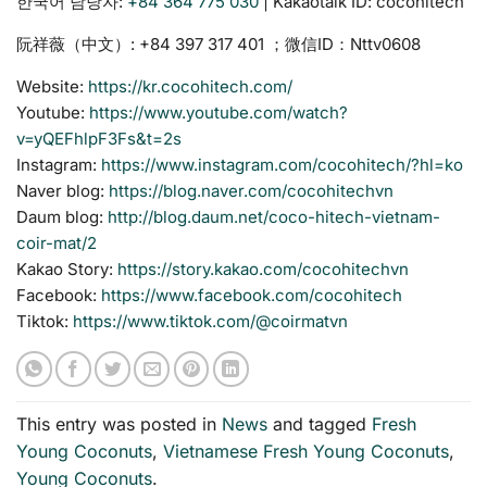
한국어 담당자:
+84 364 775 030
| Kakaotalk ID: cocohitech
阮祥薇（中文）: ‪+84 397 317 401‬ ；微信ID：Nttv0608
Website:
https://kr.cocohitech.com/
Youtube:
https://www.youtube.com/watch?
v=yQEFhlpF3Fs&t=2s
Instagram:
https://www.instagram.com/cocohitech/?hl=ko
Naver blog:
https://blog.naver.com/cocohitechvn
Daum blog:
http://blog.daum.net/coco-hitech-vietnam-
coir-mat/2
Kakao Story:
https://story.kakao.com/cocohitechvn
Facebook:
https://www.facebook.com/cocohitech
Tiktok:
https://www.tiktok.com/@coirmatvn
This entry was posted in
News
and tagged
Fresh
Young Coconuts
,
Vietnamese Fresh Young Coconuts
,
Young Coconuts
.