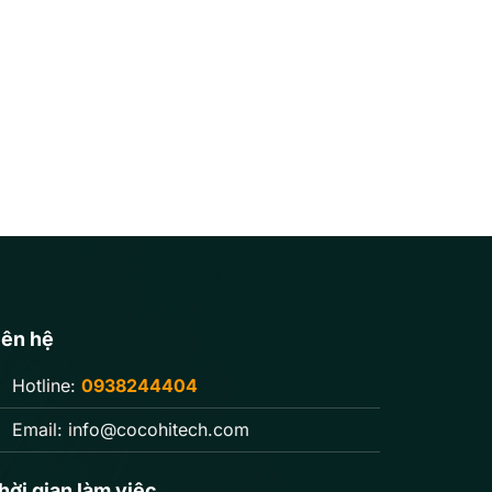
iên hệ
Hotline:
0938244404
Email:
info@cocohitech.com
hời gian làm việc