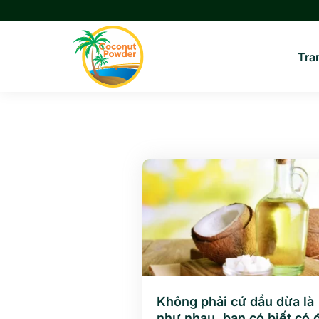
Chuyển
đến
nội
Tra
dung
Không phải cứ dầu dừa là
như nhau, bạn có biết có 