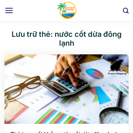
Chuyển
đến
nội
dung
Lưu trữ thẻ:
nước cốt dừa đông
lạnh