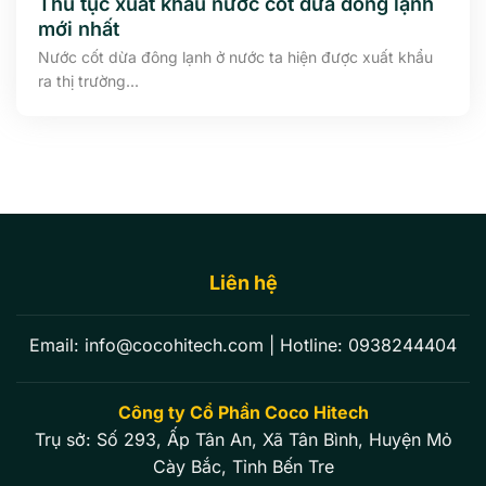
Thủ tục xuất khẩu nước cốt dừa đông lạnh
mới nhất
Nước cốt dừa đông lạnh ở nước ta hiện được xuất khẩu
ra thị trường...
Liên hệ
Email:
info@cocohitech.com
| Hotline:
0938244404
Công ty Cổ Phần Coco Hitech
Trụ sở: Số 293, Ấp Tân An, Xã Tân Bình, Huyện Mỏ
Cày Bắc, Tỉnh Bến Tre